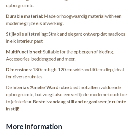
opbergruimte.
Durable material:
Made or hoogwaardig material with een
moderne grijze eik afwerking.
Stijlvolle uitstraling:
Strak and elegant ontwerp dat naadloos
in elk interieur past.
Multifunctioneel:
Suitable for the opbergen of kleding,
Accessories, beddengoed and meer.
Dimensions:
180 cm high, 120 cm wide and 40 cm diep, ideal
for diverse ruimtes.
De
Interiax 'Amelie' Wardrobe
biedt not alleen voldoende
opbergruimte, but voegt also een verfijnde, moderne touch toe
to je interieur.
Bestel vandaag still and organiseer je ruimte
in stijl!
More Information