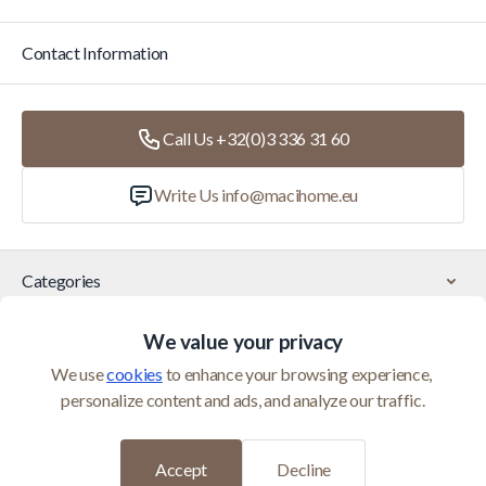
Contact Information
Call Us +32(0)3 336 31 60
Write Us
info@macihome.eu
Categories
We value your privacy
Customer Service
We use 
cookies
 to enhance your browsing experience, 
personalize content and ads, and analyze our traffic.
© 2026 Maci Home is operated by Homeshop BV (BTW
BE0821400552)
Developed by
Accept
Decline