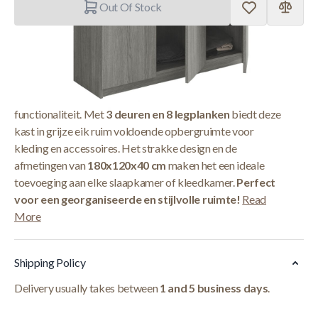
Out Of Stock
Korte Beschrijving
De
Interiax Kledingkast 'Amelie'
combineert stijl en
functionaliteit. Met
3 deuren en 8 legplanken
biedt deze
kast in grijze eik ruim voldoende opbergruimte voor
kleding en accessoires. Het strakke design en de
afmetingen van
180x120x40 cm
maken het een ideale
toevoeging aan elke slaapkamer of kleedkamer.
Perfect
voor een georganiseerde en stijlvolle ruimte!
Read
More
Shipping Policy
Delivery usually takes between
1 and 5 business days
.