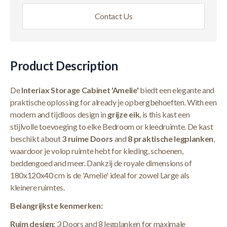
Contact Us
Product Description
De
Interiax Storage Cabinet 'Amelie'
biedt een elegante and
praktische oplossing for already je opbergbehoeften. With een
modern and tijdloos design in
grijze eik
, is this kast een
stijlvolle toevoeging to elke Bedroom or kleedruimte. De kast
beschikt about
3 ruime Doors
and
8 praktische legplanken
,
waardoor je volop ruimte hebt for kleding, schoenen,
beddengoed and meer. Dankzij de royale dimensions of
180x120x40 cm is de 'Amelie' ideal for zowel Large als
kleinere ruimtes.
Belangrijkste kenmerken:
Ruim design:
3 Doors and 8 legplanken for maximale