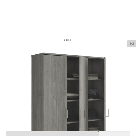
1/3
Interiax Storage Cabinet -
Wardrobe 'Amelie' 3 Doors and 8
Shelves | Grey Oak | 180x120x40
cm
SKU:
ITX.6410-5
manufacturer:
Interiax
€253.–