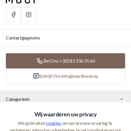
Contactgegevens
Bel Ons +32(0)3 336 31 60
Schrijf Ons
info@macihome.eu
Categorieën
Wij waarderen uw privacy
Klantenservice
We gebruiken 
cookies
 om uw browse-ervaring te 
verbeteren, inhoud en advertenties te personaliseren en ons 