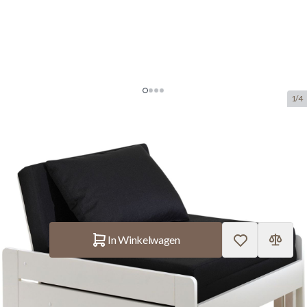
1/4
Zetelbed Aliks - Wit
SKU:
VP.PIOLBE14
manufacturer:
Vipack
€ 479.–
Op voorraad
Aantal
In Winkelwagen
Korte Beschrijving