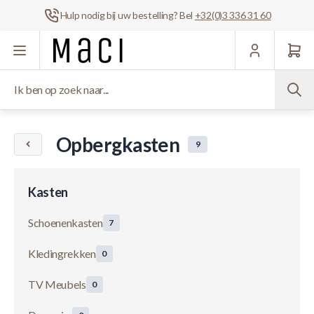
Hulp nodig bij uw bestelling? Bel
+32(0)3 336 31 60
Ga naar de inhoud
Ik ben op zoek naar...
Opbergkasten
9
Kasten
Schoenenkasten
7
Kledingrekken
0
TV Meubels
0