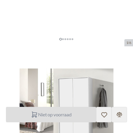
1/6
Kleerkast 'Ray' 2 Deuren Wit
(180x80x54cm)
SKU:
ROUS.6305-1
manufacturer:
Rousseau
€ 181,50
Niet op voorraad