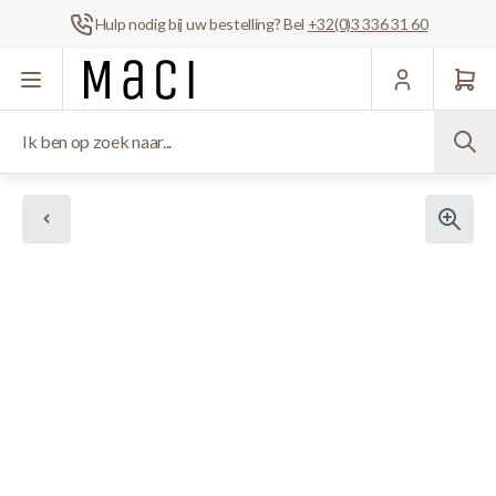
Hulp nodig bij uw bestelling? Bel
+32(0)3 336 31 60
Ga naar de inhoud
Ik ben op zoek naar...