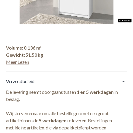
Korte Beschrijving
Kleerkast 'Ray' 2 Deuren Wit (180x80x54cm)
Afmetingen: H-H 180
x B-L 80 x D-P 54 cm
Colli: 2
Volume: 0,136 m³
Gewicht: 51,50 kg
Meer Lezen
Verzendbeleid
De levering neemt doorgaans tussen
1 en 5 werkdagen
in
beslag.
Wij streven ernaar om alle bestellingen met een groot
artikel binnen de
5 werkdagen
te leveren. Bestellingen
met kleine artikelen, die via de pakketdienst worden