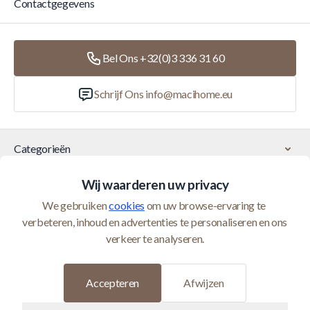
Contactgegevens
Bel Ons +32(0)3 336 31 60
Schrijf Ons
info@macihome.eu
Categorieën
Wij waarderen uw privacy
Klantenservice
We gebruiken 
cookies
 om uw browse-ervaring te 
verbeteren, inhoud en advertenties te personaliseren en ons 
© 2026 Maci Home wordt beheerd door Homeshop BV (BTW
verkeer te analyseren.
BE0821400552)
Ontwikkeld door
Accepteren
Afwijzen