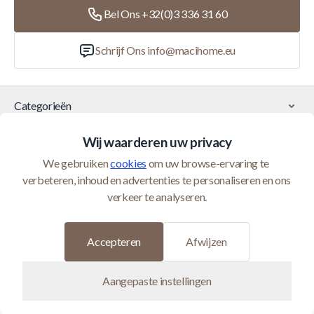
Bel Ons +32(0)3 336 31 60
Schrijf Ons
info@macihome.eu
Categorieën
Wij waarderen uw privacy
Klantenservice
We gebruiken 
cookies
 om uw browse-ervaring te 
verbeteren, inhoud en advertenties te personaliseren en ons 
© 2026 Maci Home wordt beheerd door Homeshop BV (BTW
verkeer te analyseren.
BE0821400552)
Ontwikkeld door
Accepteren
Afwijzen
Aangepaste instellingen