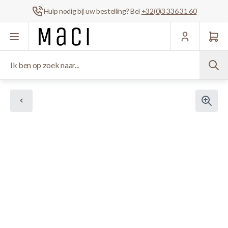
Hulp nodig bij uw bestelling? Bel
+32(0)3 336 31 60
Ga naar de inhoud
Ik ben op zoek naar...