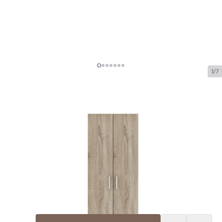
1/7
Interiax Opbergkast -
Kledingkast 'Mila' - 2 Deuren & 4
Legplanken | Sonoma Eik |
180x60x42 cm
SKU:
ITX.6803-2
manufacturer:
Interiax
€ 129,80
Op voorraad
Aantal