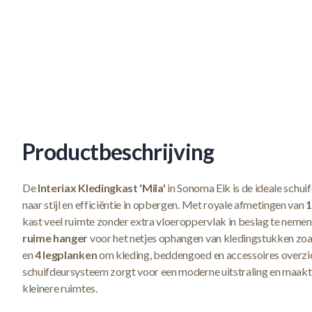
Productbeschrijving
De
Interiax Kledingkast 'Mila'
in Sonoma Eik is de ideale schui
naar stijl en efficiëntie in opbergen. Met royale afmetingen van
1
kast veel ruimte zonder extra vloeroppervlak in beslag te nemen
ruime hanger
voor het netjes ophangen van kledingstukken zoal
en
4 legplanken
om kleding, beddengoed en accessoires overzich
schuifdeursysteem zorgt voor een moderne uitstraling en maakt 
kleinere ruimtes.