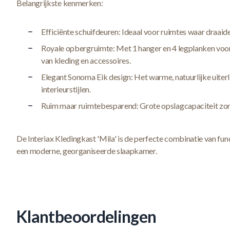
Belangrijkste kenmerken:
Efficiënte schuifdeuren: Ideaal voor ruimtes waar draaid
Royale opbergruimte: Met 1 hanger en 4 legplanken voor
van kleding en accessoires.
Elegant Sonoma Eik design: Het warme, natuurlijke uiterl
interieurstijlen.
Ruim maar ruimtebesparend: Grote opslagcapaciteit zon
De Interiax Kledingkast 'Mila' is de perfecte combinatie van functi
een moderne, georganiseerde slaapkamer.
Klantbeoordelingen