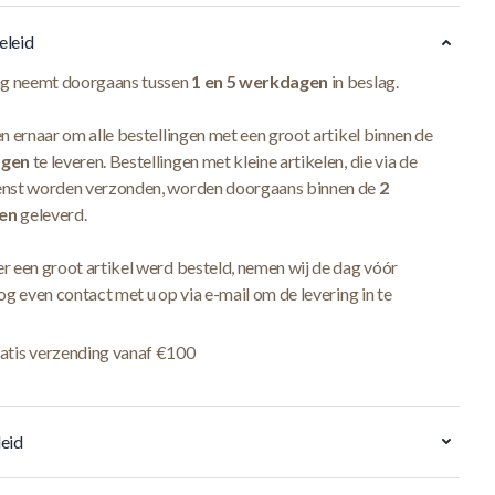
eleid
ng neemt doorgaans tussen
1 en 5 werkdagen
in beslag.
n ernaar om alle bestellingen met een groot artikel binnen de
agen
te leveren. Bestellingen met kleine artikelen, die via de
nst worden verzonden, worden doorgaans binnen de
2
en
geleverd.
r een groot artikel werd besteld, nemen wij de dag vóór
og even contact met u op via e-mail om de levering in te
atis verzending vanaf €100
eid