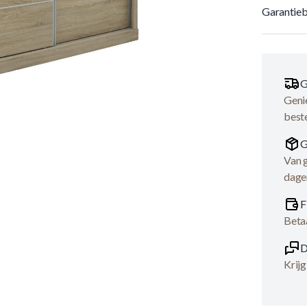
Garantieb
G
Genie
best
G
Van 
dage
F
Betaa
D
Krijg