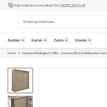
Hulp nodig bij uw bestelling? Bel
+32(0)3 336 31 60
Ga naar de inhoud
Ik ben op zoek naar...
Bedden
Kasten
Zetels
Stoelen
Home
Interiax Kledingkast 'Mila' – Sonoma Eik Schuifdeurkast me
View larger image
View larger image