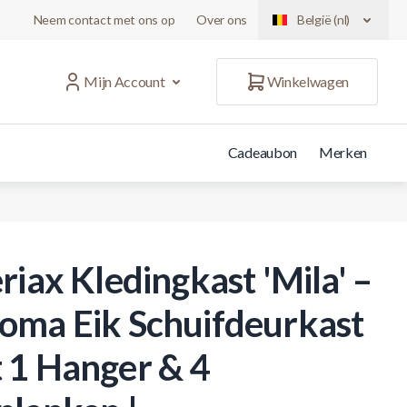
Neem contact met ons op
Over ons
België (nl)
Mijn Account
Winkelwagen
Cadeaubon
Merken
riax Kledingkast 'Mila' –
oma Eik Schuifdeurkast
 1 Hanger & 4