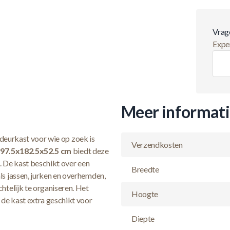
Vrag
Exper
Meer informat
fdeurkast voor wie op zoek is
Verzendkosten
97.5x182.5x52.5 cm
biedt deze
. De kast beschikt over een
Breedte
s jassen, jurken en overhemden,
telijk te organiseren. Het
Hoogte
de kast extra geschikt voor
Diepte