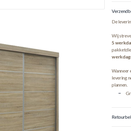
Verzendb
De leveri
Wij streve
5 werkd
pakketdie
werkdag
Wanneer e
levering n
plannen.
Gr
Retourbel