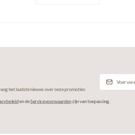
E-mailadres
ang het laatste nieuws over onze promoties
acybeleid
en de
Servicevoorwaarden
zijn van toepassing.