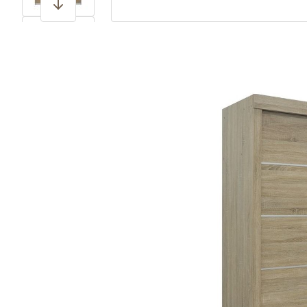
View larger image
View larger image