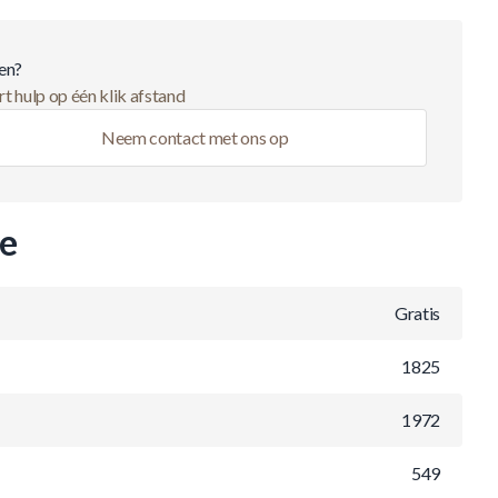
en?
t hulp op één klik afstand
Neem contact met ons op
ie
Gratis
1825
1972
549