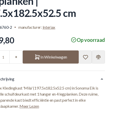
planken |
.5x182.5x52.5 cm
.6760-2
manufacturer:
Interiax
9,80
Op voorraad
In Winkelwagen
chrijving
ax Kledingkast 'Mila' (197.5x182.5x52.5 cm) in Sonoma Eik is
olle schuifdeurkast met 1 hanger en 4 legplanken. Deze ruime,
arende kast biedt efficiëntie en past perfect in elke
slaapkamer.
Meer Lezen