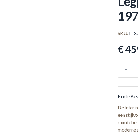
Leg
197
SKU:
ITX
€ 45
Aantal
Korte Bes
De Interi
een stijlv
ruimtebesp
moderne 