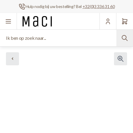
Hulp nodig bij uw bestelling? Bel
+32(0)3 336 31 60
Ga naar de inhoud
Ik ben op zoek naar...