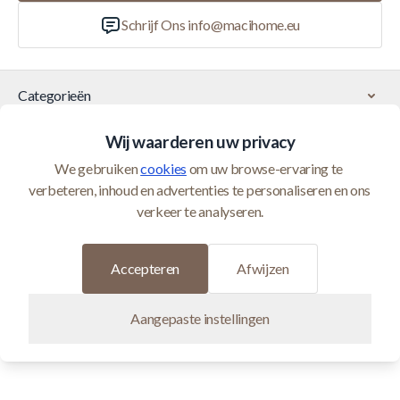
Schrijf Ons
info@macihome.eu
Categorieën
Wij waarderen uw privacy
Klantenservice
We gebruiken 
cookies
 om uw browse-ervaring te 
verbeteren, inhoud en advertenties te personaliseren en ons 
© 2026 Maci Home wordt beheerd door Homeshop BV (BTW
verkeer te analyseren.
BE0821400552)
Ontwikkeld door
Accepteren
Afwijzen
Aangepaste instellingen