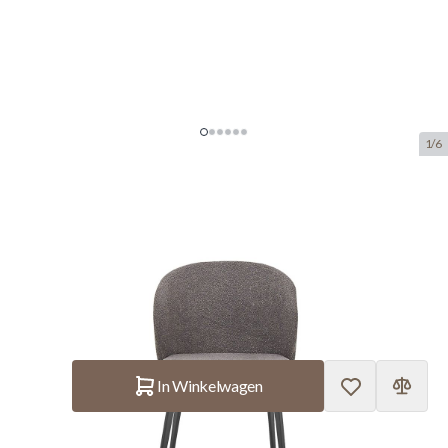
1/6
Interiax Eetkamerstoel Livia
Bouclé Grijs
SKU:
ITX.9450-11
manufacturer:
Interiax
€ 86,90
Op voorraad
Aantal
In Winkelwagen