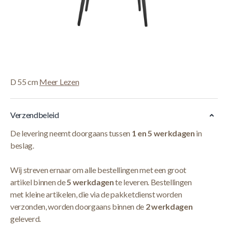
Korte Beschrijving
Met de Interiax Eetkamerstoel Livia voeg je stijl toe aan
iedere kamer. Deze eetkamerstoel heeft een zithoogte van
49,5 cm en is bekleed in stof.
De totale afmetingen van de stoel zijn B 51 cm x H 80 cm x
D 55 cm
Meer Lezen
Verzendbeleid
De levering neemt doorgaans tussen
1 en 5 werkdagen
in
beslag.
Wij streven ernaar om alle bestellingen met een groot
artikel binnen de
5 werkdagen
te leveren. Bestellingen
met kleine artikelen, die via de pakketdienst worden
verzonden, worden doorgaans binnen de
2 werkdagen
geleverd.