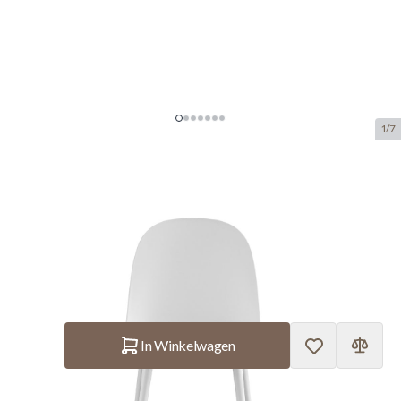
1/7
Interiax Eetkamerstoel Fé Zitting
PP Kussen PU Wit
SKU:
ITX.9160-4
manufacturer:
Interiax
€ 82,50
Op voorraad
Aantal
In Winkelwagen