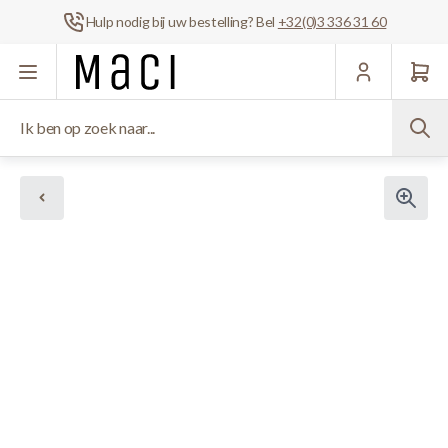
Hulp nodig bij uw bestelling? Bel
+32(0)3 336 31 60
Ga naar de inhoud
Ik ben op zoek naar...