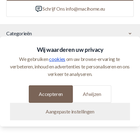
Schrijf Ons
info@macihome.eu
Categorieën
Wij waarderen uw privacy
Klantenservice
We gebruiken 
cookies
 om uw browse-ervaring te 
verbeteren, inhoud en advertenties te personaliseren en ons 
© 2026 Maci Home wordt beheerd door Homeshop BV (BTW
verkeer te analyseren.
BE0821400552)
Ontwikkeld door
Accepteren
Afwijzen
Aangepaste instellingen