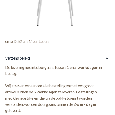
Korte Beschrijving
Met de Interiax Eetkamerstoel Fé voeg je stijl toe aan
iedere kamer. Deze eetkamerstoel heeft een zithoogte van
48,5 cm en is bekleed in stof.
De totale afmetingen van de stoel zijn B 44,5 cm x H 80,5
cm x D 52 cm
Meer Lezen
Verzendbeleid
De levering neemt doorgaans tussen
1 en 5 werkdagen
in
beslag.
Wij streven ernaar om alle bestellingen met een groot
artikel binnen de
5 werkdagen
te leveren. Bestellingen
met kleine artikelen, die via de pakketdienst worden
verzonden, worden doorgaans binnen de
2 werkdagen
geleverd.