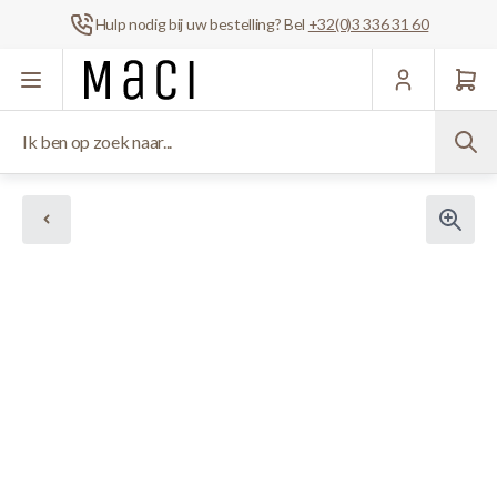
Hulp nodig bij uw bestelling? Bel
+32(0)3 336 31 60
Ga naar de inhoud
Ik ben op zoek naar...