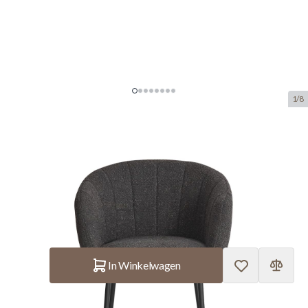
1/8
Interiax Eetkamerstoel 'Alina'
Bouclé Grijs
SKU:
ITX.9455-11
manufacturer:
Interiax
€ 132.–
Op voorraad
Aantal
In Winkelwagen