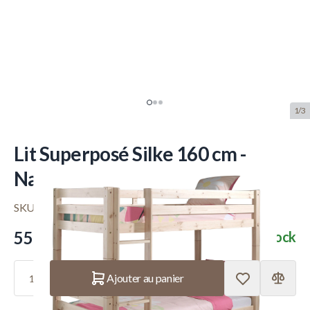
1/3
Lit Superposé Silke 160 cm -
Naturel
SKU:
VP.PISB1610
manufacturer:
Vipack
559.– €
En stock
Quantité
Ajouter au panier