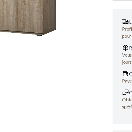
L
Profi
pour
R
Vous 
jours
O
Payez
C
Obten
spéci