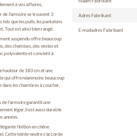
Naam Fabrikant
lement à vos affaires.
ur de l'armoire se trouvent 3
Adres Fabrikant
tels que les pulls, les pantalons
nt. Tout est ainsi bien rangé.
E-mailadres Fabrikant
ment suspendu offre beaucoup
s, des chemises, des vestes et
onc polyvalente et convient à
e hauteur de 183 cm et une
te qui offre néanmoins beaucoup
e dans les chambres à coucher,
 de l'armoire garantit une
ement léger, il est aussi durable
es années.
élégante finition en chêne
l. Cette teinte neutre s'accorde