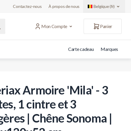
Contactez-nous
À propos de nous
Belgique (fr)
Mon Compte
Panier
Carte cadeau
Marques
riax Armoire 'Mila' - 3
es, 1 cintre et 3
gères | Chêne Sonoma |