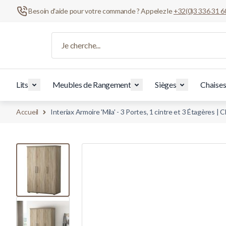
Besoin d'aide pour votre commande ? Appelez le
+32(0)3 336 31 6
Aller au contenu
Je cherche...
Lits
Meubles de Rangement
Sièges
Chaise
Accueil
Interiax Armoire 'Mila' - 3 Portes, 1 cintre et 3 Étagères
View larger image
View larger image