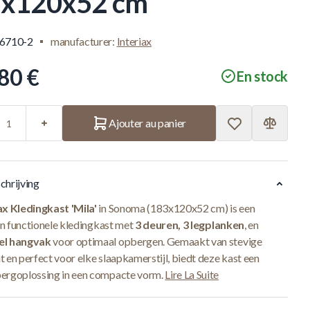
x120x52 cm
.6710-2
manufacturer:
Interiax
80 €
En stock
Ajouter au panier
chrijving
ax Kledingkast 'Mila'
in Sonoma (183x120x52 cm) is een
 en functionele kledingkast met
3 deuren, 3 legplanken
, en
el hangvak
voor optimaal opbergen. Gemaakt van stevige
 en perfect voor elke slaapkamerstijl, biedt deze kast een
ergoplossing in een compacte vorm.
Lire La Suite