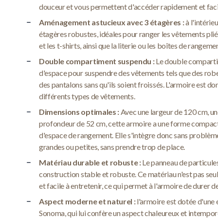
douceur et vous permettent d'accéder rapidement et faci
Aménagement astucieux avec 3 étagères :
à l'intérie
étagères robustes, idéales pour ranger les vêtements pliés 
et les t-shirts, ainsi que la literie ou les boîtes de rangeme
Double compartiment suspendu :
Le double comparti
d'espace pour suspendre des vêtements tels que des robe
des pantalons sans qu'ils soient froissés. L'armoire est d
différents types de vêtements.
Dimensions optimales :
Avec une largeur de 120 cm, un
profondeur de 52 cm, cette armoire a une forme compac
d'espace de rangement. Elle s'intègre donc sans problèm
grandes ou petites, sans prendre trop de place.
Matériau durable et robuste :
Le panneau de particules
construction stable et robuste. Ce matériau n'est pas seul
et facile à entretenir, ce qui permet à l'armoire de durer d
Aspect moderne et naturel :
l'armoire est dotée d'une 
Sonoma, qui lui confère un aspect chaleureux et intempore