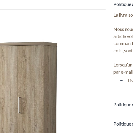
Politique 
La livrai
Nous nous
article vo
commandes 
colis, son
Lorsqu’un
par e-mail 
Li
Politique 
Politique 