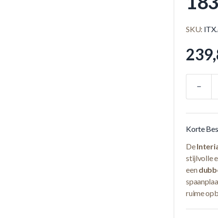
183
SKU:
ITX
239,
Quantité
Korte Bes
De
Interi
stijlvolle
een
dubb
spaanplaat
ruime opb