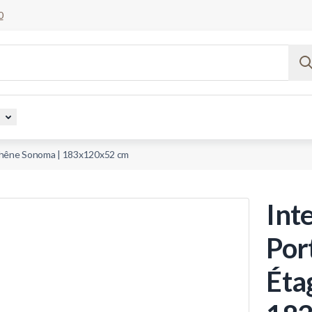
0
s
 | Chêne Sonoma | 183x120x52 cm
Inte
Port
Éta